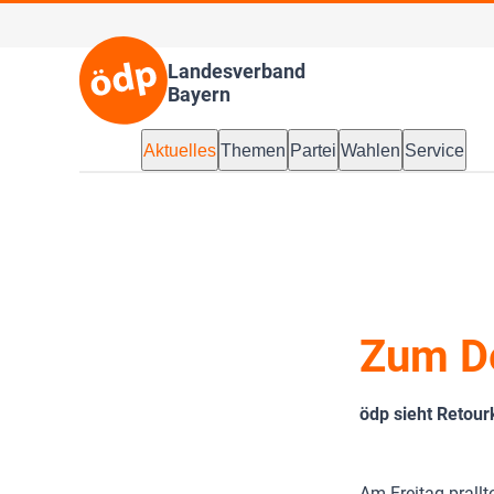
Landesverband
Bayern
Aktuelles
Themen
Partei
Wahlen
Service
Zum De
ödp sieht Retour
Am Freitag prall