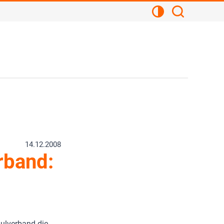
Kontrastansicht
Suchen
14.12.2008
rband:
hulverband die