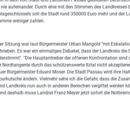
 nie aufeinander. Durch eine mit den Stimmen des Landkreises
ageschlüssels soll die Stadt rund 350000 Euro mehr und der La
umme weniger zahlen.
der Sitzung war laut Bürgermeister Urban Mangold "mit Eskalati
hrieben. Es war ein einmaliges Debakel, dass der Landkreis die 
derstimmt". "Die Hauptantreiber der offenen Konfrontation sind 
r Nordtangente durch das schützenswerte Ilztal nicht akzeptieren
uer Bürgermeister Eduard Moser. Die Stadt Passau wird ihre Hal
ourkutsche ändern. Vielmehr sehe ich die Gefahr, dass die Zus
nd Landkreis nun auch in anderen Bereichen vergiftet werden k
nd deshalb muss Landrat Franz Meyer jetzt sofort die Notbrems