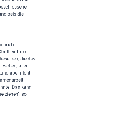
 beschlossene
ndkreis die
on noch
Stadt einfach
dieselben, die das
 wollen, allen
tung aber nicht
ammenarbeit
önnte. Das kann
e ziehen", so