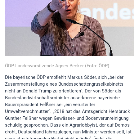
ÖDP-Landesvorsitzende Agnes Becker (Foto: ÖDP)
Die bayerische ÖDP empfiehlt Markus Söder, sich „bei der
Zusammenstellung eines Bundesschattengruselkabinetts
nicht an Donald Trump zu orientieren“. Der von Söder als
Bundeslandwirtschaftsminister auserkorene bayerische
Bauernpräsident Felßner sei „ein verurteilter
Umweltverschmutzer“. „2018 hat das Amtsgericht Hersbruck
Günther Felßner wegen Gewässer- und Bodenverunreinigung
schuldig gesprochen. Dass ein Agrarlobbyist, der auf Demos
droht, Deutschland lahmzulegen, nun Minister werden soll, ist
einer staatstragenden Partei nicht würdig“, findet die