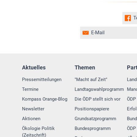
T
E-Mail
Aktuelles
Themen
Par
Pressemitteilungen
"Macht auf Zeit"
Land
Termine
Landtagswahlprogramm
Mand
Kompass Orange-Blog
Die ÖDP stellt sich vor
ÖDP 
Newsletter
Positionspapiere
Erfo
Aktionen
Grundsatzprogramm
Bund
Ökologie Politik
Bundesprogramm
ÖDP 
(Zeitschrift)