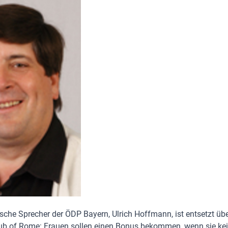
ische Sprecher der ÖDP Bayern, Ulrich Hoffmann, ist entsetzt üb
ub of Rome: Frauen sollen einen Bonus bekommen, wenn sie kein