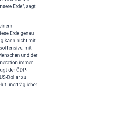
nsere Erde", sagt
.
 einem
diese Erde genau
g kann nicht mit
soffensive, mit
n Menschen und der
eneration immer
sagt der ÖDP-
US-Dollar zu
lut unerträglicher