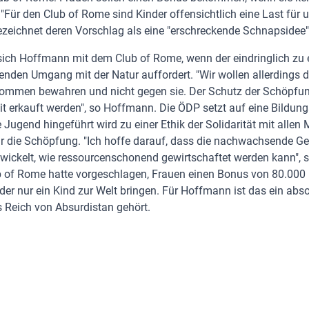
ür den Club of Rome sind Kinder offensichtlich eine Last für u
eichnet deren Vorschlag als eine "erschreckende Schnapsidee"
sich Hoffmann mit dem Club of Rome, wenn der eindringlich zu
nden Umgang mit der Natur auffordert. "Wir wollen allerdings 
ommen bewahren und nicht gegen sie. Der Schutz der Schöpfun
it erkauft werden", so Hoffmann. Die ÖDP setzt auf eine Bildung
 Jugend hingeführt wird zu einer Ethik der Solidarität mit alle
r die Schöpfung. "Ich hoffe darauf, dass die nachwachsende G
twickelt, wie ressourcenschonend gewirtschaftet werden kann", 
lub of Rome hatte vorgeschlagen, Frauen einen Bonus von 80.000 
oder nur ein Kind zur Welt bringen. Für Hoffmann ist das ein abso
s Reich von Absurdistan gehört.