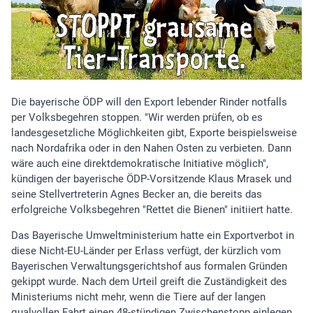
Die bayerische ÖDP will den Export lebender Rinder notfalls
per Volksbegehren stoppen. "Wir werden prüfen, ob es
landesgesetzliche Möglichkeiten gibt, Exporte beispielsweise
nach Nordafrika oder in den Nahen Osten zu verbieten. Dann
wäre auch eine direktdemokratische Initiative möglich",
kündigen der bayerische ÖDP-Vorsitzende Klaus Mrasek und
seine Stellvertreterin Agnes Becker an, die bereits das
erfolgreiche Volksbegehren "Rettet die Bienen" initiiert hatte.
Das Bayerische Umweltministerium hatte ein Exportverbot in
diese Nicht-EU-Länder per Erlass verfügt, der kürzlich vom
Bayerischen Verwaltungsgerichtshof aus formalen Gründen
gekippt wurde. Nach dem Urteil greift die Zuständigkeit des
Ministeriums nicht mehr, wenn die Tiere auf der langen
qualvollen Fahrt einen 48-stündigen Zwischenstopp einlegen