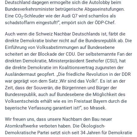
Deutschland dagegen ermogelte sich die Autolobby beim
Bundesverkehrsminister betrügerische Abgaseinstufungen.
Eine CO
-Schleuder wie der Audi Q7 wird schamlos als
2
schadstoffarm eingestuft!“, empört sich der ÖDP-Chef.
Auch wenn die Schweiz Nachbar Deutschlands ist, färbt die
direkte Demokratie bisher nicht auf die Bundesrepublik ab. Die
Einführung von Volksabstimmungen auf Bundesebene
scheitert an der Blockade der CDU. Der selbsternannte Fan der
direkten Demokratie, Ministerpräsident Seehofer (CSU), hat
die direkte Demokratie im Koalitionsvertrag zugunsten der
Ausländermaut geopfert. „Die friedliche Revolution in der DDR
war geprägt von dem Satz ‚Wir sind das Volk!‘. Es ist an der
Zeit, dass der Souverän, die Bürgerinnen und Bürger der
Bundesrepublik, auch auf Bundesebene die Möglichkeit des
Volksentscheids erhält wie es im Freistaat Bayern durch die
bayerische Verfassung garantiert ist!“, so Mrasek.
Wir freuen uns, dass unsere Nachbarn den Bau neuer
Atomkraftwerke verboten haben. Die Ökologisch-
Demokratische Partei setzt sich seit 34 Jahren für Demokratie