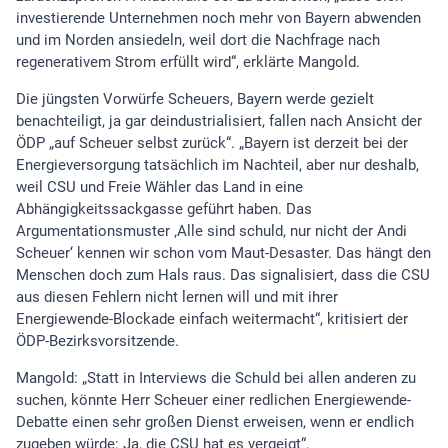
investierende Unternehmen noch mehr von Bayern abwenden
und im Norden ansiedeln, weil dort die Nachfrage nach
regenerativem Strom erfüllt wird“, erklärte Mangold.
Die jüngsten Vorwürfe Scheuers, Bayern werde gezielt
benachteiligt, ja gar deindustrialisiert, fallen nach Ansicht der
ÖDP „auf Scheuer selbst zurück“. „Bayern ist derzeit bei der
Energieversorgung tatsächlich im Nachteil, aber nur deshalb,
weil CSU und Freie Wähler das Land in eine
Abhängigkeitssackgasse geführt haben. Das
Argumentationsmuster ‚Alle sind schuld, nur nicht der Andi
Scheuer‘ kennen wir schon vom Maut-Desaster. Das hängt den
Menschen doch zum Hals raus. Das signalisiert, dass die CSU
aus diesen Fehlern nicht lernen will und mit ihrer
Energiewende-Blockade einfach weitermacht“, kritisiert der
ÖDP-Bezirksvorsitzende.
Mangold: „Statt in Interviews die Schuld bei allen anderen zu
suchen, könnte Herr Scheuer einer redlichen Energiewende-
Debatte einen sehr großen Dienst erweisen, wenn er endlich
zugeben würde: Ja, die CSU hat es vergeigt“.