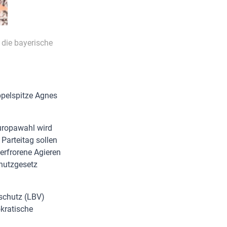
 die bayerische
ppelspitze Agnes
uropawahl wird
Parteitag sollen
erfrorene Agieren
hutzgesetz
rschutz (LBV)
okratische