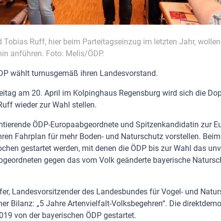
Tobias Ruff, hier beim Parteitagseinzug im letzten Jahr, wollen
in anführen. Foto: Melis/ÖDP.
DP wählt turnusgemäß ihren Landesvorstand.
itag am 20. April im Kolpinghaus Regensburg wird sich die Do
uff wieder zur Wahl stellen.
mtierende ÖDP-Europaabgeordnete und Spitzenkandidatin zur E
hren Fahrplan für mehr Boden- und Naturschutz vorstellen. Beim 
hen gestartet werden, mit denen die ÖDP bis zur Wahl das unv
bgeordneten gegen das vom Volk geänderte bayerische Natursc
ffer, Landesvorsitzender des Landesbundes für Vogel- und Natu
ner Bilanz: „5 Jahre Artenvielfalt-Volksbegehren“. Die direktdem
2019 von der bayerischen ÖDP gestartet.