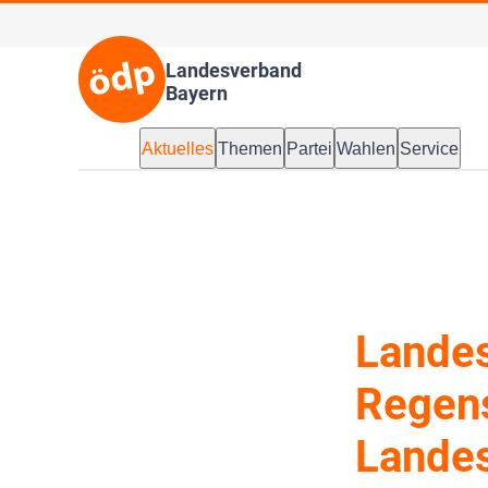
Landesverband
Bayern
Aktuelles
Themen
Partei
Wahlen
Service
Landes
Regens
Lande