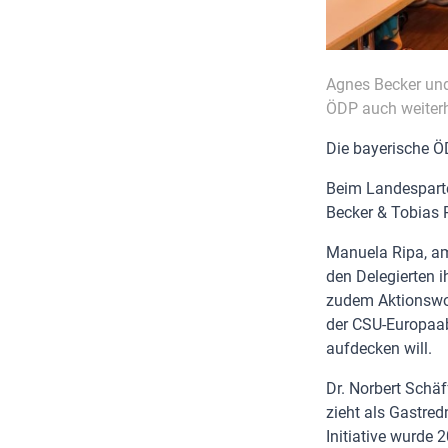
Agnes Becker und 
ÖDP auch weiterh
Die bayerische Ö
Beim Landesparte
Becker & Tobias R
Manuela Ripa, a
den Delegierten i
zudem Aktionswoc
der CSU-Europaa
aufdecken will.
Dr. Norbert Schä
zieht als Gastred
Initiative wurde 