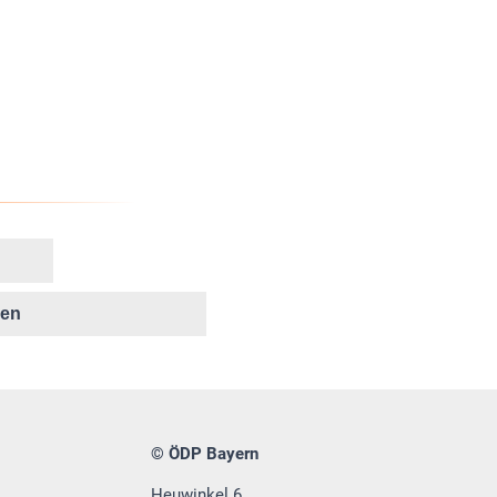
ken
© ÖDP Bayern
Heuwinkel 6