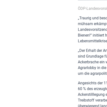
ÖDP-Landesvorsi
„Traurig und bes
mühsam erkämpfte
Landesvorsitzend
Bienen!“ initiiert
Lebensmittelkrise
„Der Erhalt der A
sind Grundlage f
Ackerbrache ein w
Agrarlobby in die
um die agrarpolit
Angesichts der 1
60 % des erzeugte
Ackerstilllegung 
Treibstoff verarb
überwiegend landw