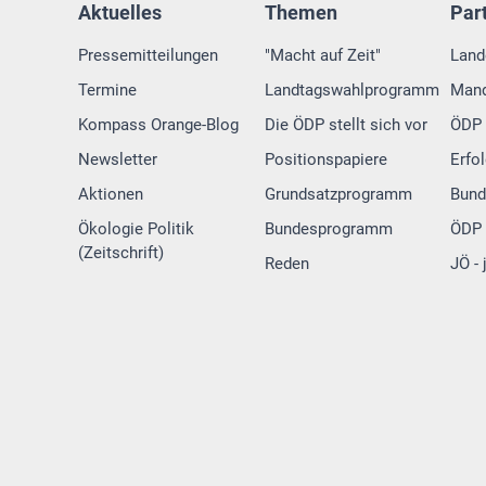
Aktuelles
Themen
Par
Pressemitteilungen
"Macht auf Zeit"
Land
Termine
Landtagswahlprogramm
Mand
Kompass Orange-Blog
Die ÖDP stellt sich vor
ÖDP 
Newsletter
Positionspapiere
Erfo
Aktionen
Grundsatzprogramm
Bund
Ökologie Politik
Bundesprogramm
ÖDP 
(Zeitschrift)
Reden
JÖ -