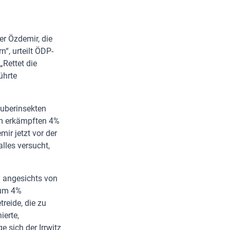
r Özdemir, die
“, urteilt ÖDP-
Rettet die
führte
äuberinsekten
am erkämpften 4%
ir jetzt vor der
lles versucht,
d angesichts von
 um 4%
reide, die zu
ierte,
e sich der Irrwitz