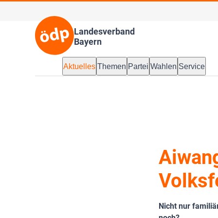
Landesverband
Bayern
Aktuelles
Themen
Partei
Wahlen
Service
Aiwang
Volksf
Nicht nur famili
noch?