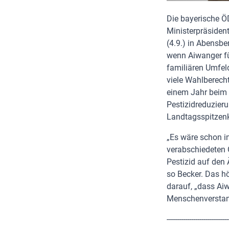
Die bayerische Ö
Ministerpräsiden
(4.9.) in Abensbe
wenn Aiwanger fü
familiären Umfel
viele Wahlberecht
einem Jahr beim 
Pestizidreduzier
Landtagsspitzenk
„Es wäre schon i
verabschiedeten Ö
Pestizid auf den 
so Becker. Das hö
darauf, „dass Ai
Menschenverstand
------------------------------