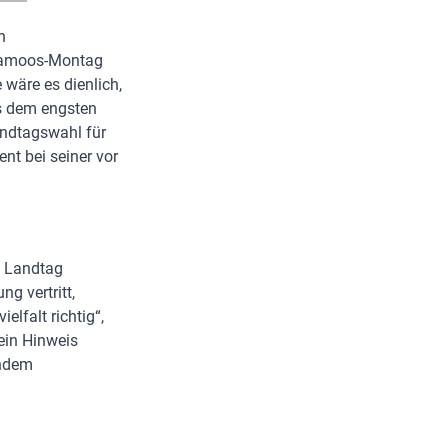
n
llamoos-Montag
 wäre es dienlich,
us dem engsten
andtagswahl für
ent bei seiner vor
m Landtag
g vertritt,
elfalt richtig“,
ein Hinweis
undem