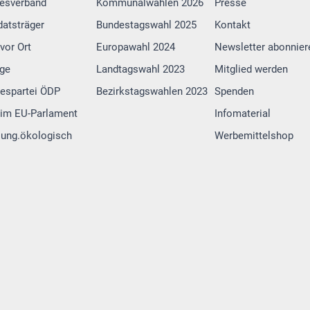
esverband
Kommunalwahlen 2026
Presse
atsträger
Bundestagswahl 2025
Kontakt
vor Ort
Europawahl 2024
Newsletter abonnier
lge
Landtagswahl 2023
Mitglied werden
espartei ÖDP
Bezirkstagswahlen 2023
Spenden
im EU-Parlament
Infomaterial
 jung.ökologisch
Werbemittelshop