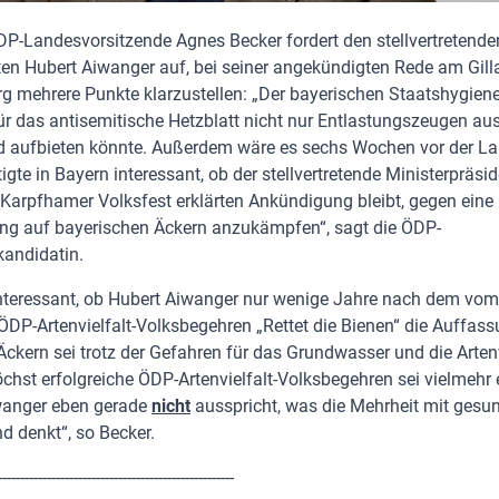
DP-Landesvorsitzende Agnes Becker fordert den stellvertretende
ten Hubert Aiwanger auf, bei seiner angekündigten Rede am Gi
rg mehrere Punkte klarzustellen: „Der bayerischen Staatshygiene
r das antisemitische Hetzblatt nicht nur Entlastungszeugen a
d aufbieten könnte. Außerdem wäre es sechs Wochen vor der L
igte in Bayern interessant, ob der stellvertretende Ministerpräsid
Karpfhamer Volksfest erklärten Ankündigung bleibt, gegen eine
ung auf bayerischen Äckern anzukämpfen“, sagt die ÖDP-
andidatin.
nteressant, ob Hubert Aiwanger nur wenige Jahre nach dem vo
DP-Artenvielfalt-Volksbegehren „Rettet die Bienen“ die Auffassun
Äckern sei trotz der Gefahren für das Grundwasser und die Artenvi
chst erfolgreiche ÖDP-Artenvielfalt-Volksbegehren sei vielmehr 
wanger eben gerade
nicht
ausspricht, was die Mehrheit mit ges
 denkt“, so Becker.
-----------------------------------------------------