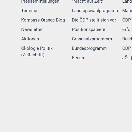
Pressemitteilungen
"Macht auf Zeit"
Land
Termine
Landtagswahlprogramm
Mand
Kompass Orange-Blog
Die ÖDP stellt sich vor
ÖDP 
Newsletter
Positionspapiere
Erfo
Aktionen
Grundsatzprogramm
Bund
Ökologie Politik
Bundesprogramm
ÖDP 
(Zeitschrift)
Reden
JÖ -