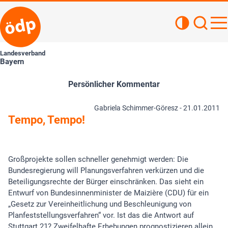
Kontrastan
Such
Haupt
Landesverband
Bayern
Persönlicher Kommentar
Gabriela Schimmer-Göresz -
21.01.2011
Tempo, Tempo!
Großprojekte sollen schneller genehmigt werden: Die
Bundesregierung will Planungsverfahren verkürzen und die
Beteiligungsrechte der Bürger einschränken. Das sieht ein
Entwurf von Bundesinnenminister de Maizière (CDU) für ein
„Gesetz zur Vereinheitlichung und Beschleunigung von
Planfeststellungsverfahren“ vor. Ist das die Antwort auf
Stuttgart 21? Zweifelhafte Erhebungen prognostizieren allein