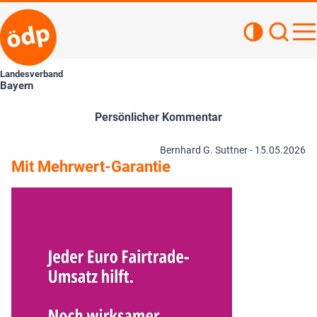
Kontrastan
Such
Haupt
Landesverband
Bayern
Persönlicher Kommentar
Bernhard G. Suttner -
15.05.2026
Mit Mehrwert-Garantie