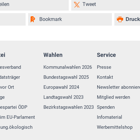
eilen
Tweet
Bookmark
Druc
tei
Wahlen
Service
esverband
Kommunalwahlen 2026
Presse
atsträger
Bundestagswahl 2025
Kontakt
vor Ort
Europawahl 2024
Newsletter abonnier
lge
Landtagswahl 2023
Mitglied werden
espartei ÖDP
Bezirkstagswahlen 2023
Spenden
im EU-Parlament
Infomaterial
 jung.ökologisch
Werbemittelshop