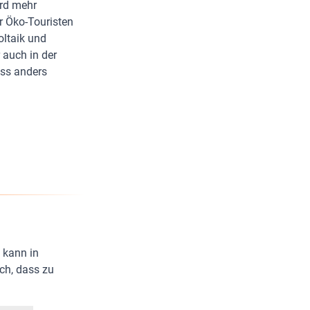
ird mehr
r Öko-Touristen
ltaik und
 auch in der
uss anders
e kann in
ch, dass zu