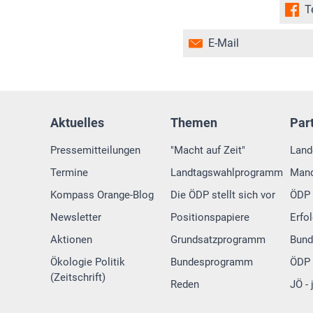
T
E-Mail
Aktuelles
Themen
Par
Pressemitteilungen
"Macht auf Zeit"
Land
Termine
Landtagswahlprogramm
Mand
Kompass Orange-Blog
Die ÖDP stellt sich vor
ÖDP 
Newsletter
Positionspapiere
Erfo
Aktionen
Grundsatzprogramm
Bund
Ökologie Politik
Bundesprogramm
ÖDP 
(Zeitschrift)
Reden
JÖ -