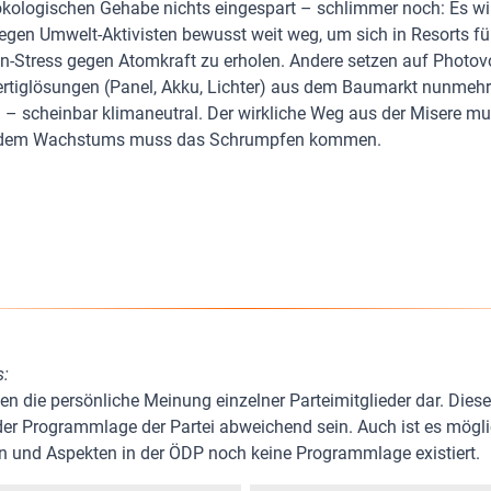
 ökologischen Gehabe nichts eingespart – schlimmer noch: Es w
iegen Umwelt-Aktivisten bewusst weit weg, um sich in Resorts fü
tress gegen Atomkraft zu erholen. Andere setzen auf Photovo
ertiglösungen (Panel, Akku, Lichter) aus dem Baumarkt nunmehr
n – scheinbar klimaneutral. Der wirkliche Weg aus der Misere m
 dem Wachstums muss das Schrumpfen kommen.
s:
len die persönliche Meinung einzelner Parteimitglieder dar. Dies
 der Programmlage der Partei abweichend sein. Auch ist es mögli
 und Aspekten in der ÖDP noch keine Programmlage existiert.