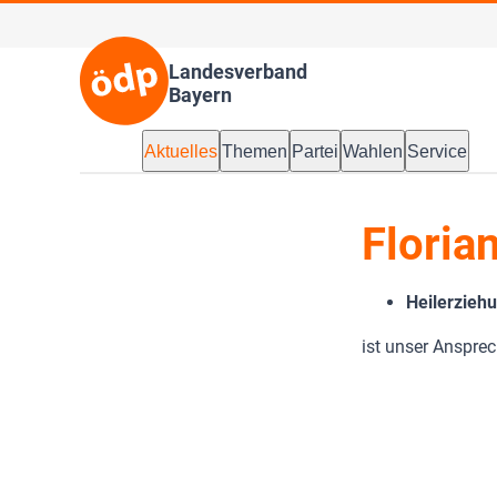
Landesverband
Bayern
Aktuelles
Themen
Partei
Wahlen
Service
Floria
Heilerzieh
ist unser Anspre