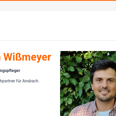
n Wißmeyer
ungspfleger
chpartner für Ansbach.