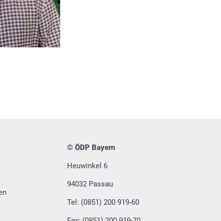
© ÖDP Bayern
Heuwinkel 6
94032 Passau
en
Tel: (0851) 200 919-60
Fax: (0851) 200 919-70