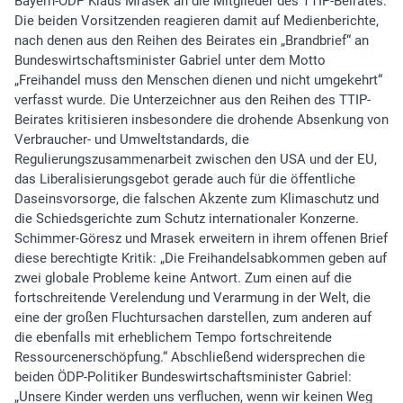
Bayern-ÖDP Klaus Mrasek an die Mitglieder des TTIP-Beirates.
Die beiden Vorsitzenden reagieren damit auf Medienberichte,
nach denen aus den Reihen des Beirates ein „Brandbrief“ an
Bundeswirtschaftsminister Gabriel unter dem Motto
„Freihandel muss den Menschen dienen und nicht umgekehrt“
verfasst wurde. Die Unterzeichner aus den Reihen des TTIP-
Beirates kritisieren insbesondere die drohende Absenkung von
Verbraucher- und Umweltstandards, die
Regulierungszusammenarbeit zwischen den USA und der EU,
das Liberalisierungsgebot gerade auch für die öffentliche
Daseinsvorsorge, die falschen Akzente zum Klimaschutz und
die Schiedsgerichte zum Schutz internationaler Konzerne.
Schimmer-Göresz und Mrasek erweitern in ihrem offenen Brief
diese berechtigte Kritik: „Die Freihandelsabkommen geben auf
zwei globale Probleme keine Antwort. Zum einen auf die
fortschreitende Verelendung und Verarmung in der Welt, die
eine der großen Fluchtursachen darstellen, zum anderen auf
die ebenfalls mit erheblichem Tempo fortschreitende
Ressourcenerschöpfung.“ Abschließend widersprechen die
beiden ÖDP-Politiker Bundeswirtschaftsminister Gabriel:
„Unsere Kinder werden uns verfluchen, wenn wir keinen Weg