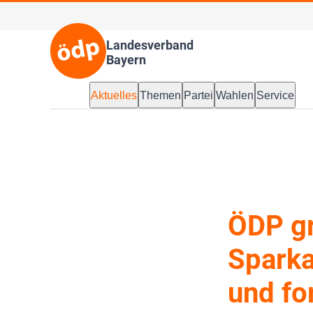
Landesverband
Bayern
Aktuelles
Themen
Partei
Wahlen
Service
ÖDP gr
Sparka
und fo