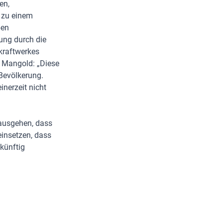
en,
 zu einem
ben
ung durch die
kraftwerkes
. Mangold: „Diese
 Bevölkerung.
inerzeit nicht
ausgehen, dass
einsetzen, dass
künftig