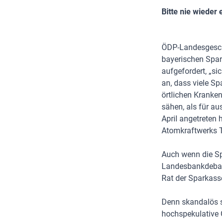
Bitte nie wieder 
ÖDP-Landesgesch
bayerischen Spark
aufgefordert, „si
an, dass viele Sp
örtlichen Kranken
sähen, als für au
April angetreten 
Atomkraftwerks T
Auch wenn die Sp
Landesbankdebake
Rat der Sparkass
Denn s
kandalös s
hochspekulative 