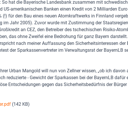
: So hat die Bayerische Landesbank zusammen mit schwedisch
d US-amerikanischen Banken einen Kredit von 2 Milliarden Euro
% (!) für den Bau eines neuen Atomkraftwerks in Finnland verge
g im Jahr 2005). Zuvor wurde mit Zustimmung der Staatsregier
roßkredit an CEZ, den Betreiber des tschechischen Risiko-Atom
en, das ohne Zweifel eine Bedrohung für ganz Bayern darstellt
erspricht nach meiner Auffassung den Sicherheitsinteressen der
otest der Sparkassenvertreter im Verwaltungsrat der BayernLB se
rer Urban Mangold will nun von Zellner wissen, „ob
ich davon 
ch reduzierte - Gewicht der Sparkassen bei der BayernLB dafür 
löse Entscheidungen gegen das Sicherheitsbedürfnis der Bürger 
er.pdf
(142 KB)