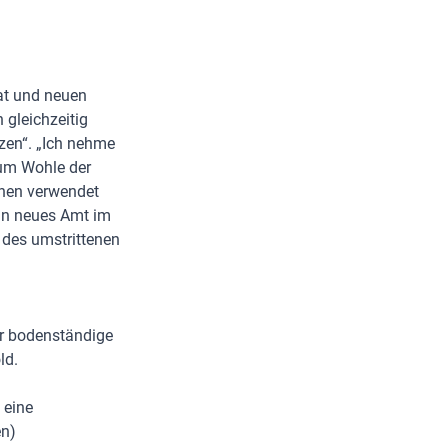
t und neuen
 gleichzeitig
en“. „
Ich nehme
zum Wohle der
ionen verwendet
ein neues Amt im
r des umstrittenen
er bodenständige
ld.
 eine
en)