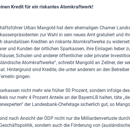
einen Kredit für ein riskantes Atomkraftwerk!
äftsführer Urban Mangold hat dem ehemaligen Chamer Landra
assenpräsidenten zur Wahl in sein neues Amt gratuliert und ihn
ch skandalösen Krediten an riskante Atomkraftwerke zu widersetz
arer und Kunden der örtlichen Sparkassen, ihre Einlagen lieber 
häuser, Schulen und anderer öffentlicher oder privater Investit
sländische Atomkraftwerke“, schreibt Mangold an Zellner, der s
hat. Hintergrund sind Kredite, die unter anderem an den Betreibe
emelin gingen.
arkassen nicht mehr wie früher 50 Prozent, sondern infolge des
ls nur mehr 4 Prozent Anteile an der BayernLB halten, täte „d
enexperten“ der Landesbank-Chefetage sicherlich gut, so Mango
ind nach Ansicht der ÖDP nicht nur die Milliardenverluste durch
Geschäftspolitik, sondern auch die Förderung von (ausländisch