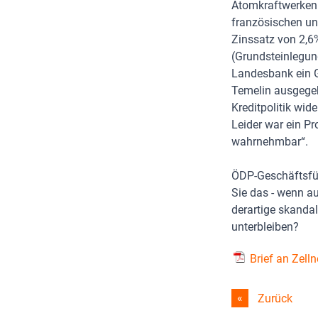
Atomkraftwerken
französischen un
Zinssatz von 2,6
(Grundsteinlegun
Landesbank ein G
Temelin ausgegeb
Kreditpolitik wid
Leider war ein Pr
wahrnehmbar“.
ÖDP-Geschäftsfüh
Sie das - wenn au
derartige skanda
unterbleiben?
Brief an Zelln
Zurück