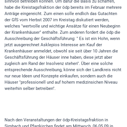
sinnvoll betreiben können. Um dafür die Basis zu schaffen,
habe die Kreistagsfraktion der ödp bereits im Februar mehrere
Anträge eingereicht. Zum einen solle endlich das Gutachten
der GfS vom Herbst 2007 im Kreistag diskutiert werden,
welches "wertvolle und wichtige Ansätze für einen Neubeginn
der Krankenhäuser" enthalte. Zum anderen fordert die ödp die
Ausschreibung der Geschäftsführung: " Es ist ein Hohn, wenn
jetzt ausgerechnet Asklepios Interesse am Kauf der
Krankenhäuser anmeldet, obwohl sie seit über 10 Jahren die
Geschäftsführung der Häuser inne haben, diese jetzt aber
zugleich am Rand der Insolvenz stehen". Über eine solche
entsprechende Ausschreibung, könne sich der Landkreis nicht
nur neue Ideen und Konzepte einkaufen, sondern auch die
Häuser "professionell und auf hohem medizinsichen Niveau
weiterhin selber betreiben".
Nach den Veranstaltungen der ödp-Kreistagsfraktion in
Simbach und Pfarrkirchen findet am Mittwoch, 06.05.09 in