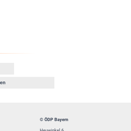
ken
© ÖDP Bayern
Heuwinkel 6