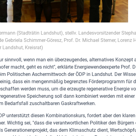
ckermann (Stadträtin Landshut), stellv. Landesvorsitzender Stephan
e Gebriela Schimmer-Göresz, Prof. Dr. Michael Sterner, Lorenz H
r Landshut, Kreisrat)
nur sinnvoll, wenn man ein überzeugendes, alternatives Konzept 
ofer macht, geht es nicht", erklärte Energiewendeexperte Prof. D
eim Politischen Aschermittwoch der ÖDP in Landshut. Der Wissen
 einig, dass ein mengenmäßig begrenztes Förderprogramm für d
schaffen werden muss, um die erzeugte regenerative Energie vor
 regenerative Speicherung soll dann kombiniert werden mit einer
m Bedarfsfall zuschaltbaren Gaskraftwerken.
P unterstützt diesen Kombinationskurs, fordert aber den klaren
er. Wichtig sei, "dass die verantwortlichen Politiker den Bürger
 als Generationenprojekt, das dem Klimaschutz dient, Wertschöpf