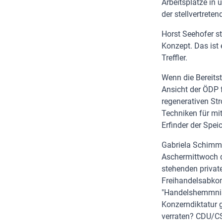
Arbeitsplätze in 
der stellvertrete
Horst Seehofer st
Konzept. Das ist 
Treffler.
Wenn die Bereitst
Ansicht der ÖDP 
regenerativen Str
Techniken für mit
Erfinder der Spei
Gabriela Schimme
Aschermittwoch de
stehenden privat
Freihandelsabkom
"Handelshemmnis
Konzerndiktatur 
verraten? CDU/C