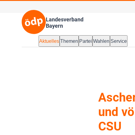
Landesverband
Bayern
Aktuelles
Themen
Partei
Wahlen
Service
Ascher
und vö
CSU