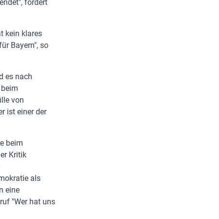
ndet", fordert
t kein klares
ür Bayern", so
rd es nach
e beim
lle von
 ist einer der
de beim
r Kritik
mokratie als
n eine
ruf "Wer hat uns