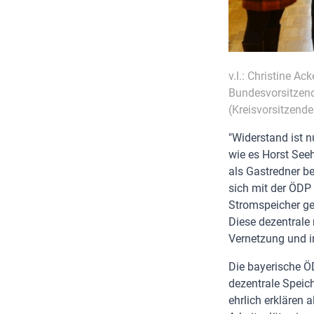
v.l.: Christine A
Bundesvorsitzend
(Kreisvorsitzende
"Widerstand ist 
wie es Horst Seeh
als Gastredner b
sich mit der ÖDP
Stromspeicher ge
Diese dezentrale
Vernetzung und i
Die bayerische ÖD
dezentrale Speich
ehrlich erklären