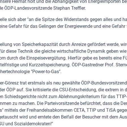
unsere Heimat holt und die Abhängigkeit von Energieimporten bee
nde ÖDP-Landesvorsitzende Stephan Treffler.
elle sich aber "an die Spitze des Widerstands gegen alles und ha
eine Gefahr für das Gelingen der Energiewende und eine Gefahr f
ellung von Speicherkapazität durch Anreize gefördert werde, wi
für diese Technik die gleiche wirtschaftliche Dynamik geben wi
om durch die Einspeisevergütung. Hierfür gebe es bereits eine Fü
telfristige und Kurzzeitspeicherung. ÖDP-Gastredner Prof. Sterner
chertechnologie "Power-to-Gas".
r-Göresz trat erstmals als neu gewählte ÖDP-Bundesvorsitzen
r ÖDP auf. Sie kritisierte die CSU-Entscheidung, die extrem in de
en Schiedsgerichte nicht zum Ablehnungskriterium für das TTIP-
men zu machen. Die Parteivorsitzende befürchtet, dass die De
" mittels der Freihandelsabkommen CETA, TTIP und TiSA gege
getauscht wird und erntete den Beifall der Besucher mit dem Aus
SU und Sozialdemokraten!"