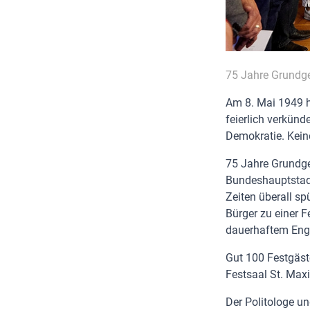
75 Jahre Grundge
Am 8. Mai 1949 h
feierlich verkünd
Demokratie. Keine
75 Jahre Grundges
Bundeshauptstadt
Zeiten überall sp
Bürger zu einer 
dauerhaftem Eng
Gut 100 Festgäste
Festsaal St. Max
Der Politologe u