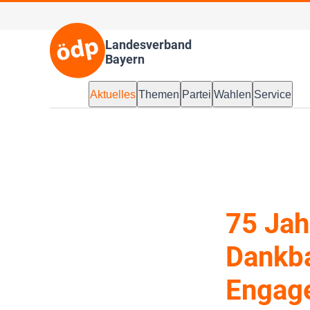
Landesverband
Bayern
Aktuelles
Themen
Partei
Wahlen
Service
75 Jah
Dankba
Engag