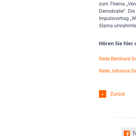
zum Thema „Vera
Demokratie“. Die 
Impulsvortrag „W
Slama umrahmte d
Hören Sie hier
Rede Bernhard Su
Rede Johanna Se
Zurück
T