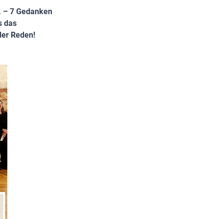
… – 7 Gedanken
s das
der Reden!