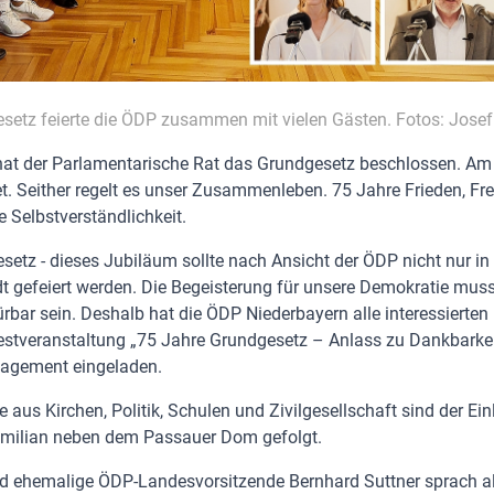
setz feierte die ÖDP zusammen mit vielen Gästen. Fotos: Jose
at der Parlamentarische Rat das Grundgesetz beschlossen. Am
et. Seither regelt es unser Zusammenleben. 75 Jahre Frieden, Fre
 Selbstverständlichkeit.
etz - dieses Jubiläum sollte nach Ansicht der ÖDP nicht nur in
 gefeiert werden. Die Begeisterung für unsere Demokratie muss
ürbar sein. Deshalb hat die ÖDP Niederbayern alle interessierte
Festveranstaltung „75 Jahre Grundgesetz – Anlass zu Dankbarke
agement eingeladen.
 aus Kirchen, Politik, Schulen und Zivilgesellschaft sind der Ei
imilian neben dem Passauer Dom gefolgt.
nd ehemalige ÖDP-Landesvorsitzende Bernhard Suttner sprach al