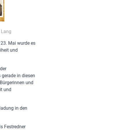
f Lang
 23. Mai wurde es
iheit und
 der
 gerade in diesen
n Bürgerinnen und
it und
nladung in den
s Festredner