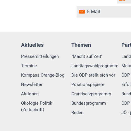
E-Mail
Aktuelles
Themen
Par
Pressemitteilungen
"Macht auf Zeit"
Land
Termine
Landtagswahlprogramm
Mand
Kompass Orange-Blog
Die ÖDP stellt sich vor
ÖDP 
Newsletter
Positionspapiere
Erfo
Aktionen
Grundsatzprogramm
Bund
Ökologie Politik
Bundesprogramm
ÖDP 
(Zeitschrift)
Reden
JÖ -