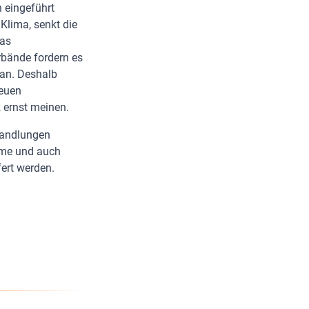
 eingeführt
Klima, senkt die
das
bände fordern es
ran. Deshalb
neuen
z ernst meinen.
handlungen
ame und auch
ert werden.