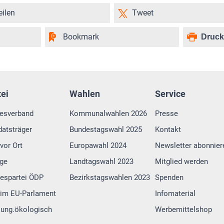
eilen
Tweet
Bookmark
Druc
tei
Wahlen
Service
esverband
Kommunalwahlen 2026
Presse
atsträger
Bundestagswahl 2025
Kontakt
vor Ort
Europawahl 2024
Newsletter abonnier
lge
Landtagswahl 2023
Mitglied werden
espartei ÖDP
Bezirkstagswahlen 2023
Spenden
im EU-Parlament
Infomaterial
 jung.ökologisch
Werbemittelshop