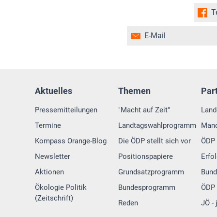
T
E-Mail
Aktuelles
Themen
Par
Pressemitteilungen
"Macht auf Zeit"
Land
Termine
Landtagswahlprogramm
Mand
Kompass Orange-Blog
Die ÖDP stellt sich vor
ÖDP 
Newsletter
Positionspapiere
Erfo
Aktionen
Grundsatzprogramm
Bund
Ökologie Politik
Bundesprogramm
ÖDP 
(Zeitschrift)
Reden
JÖ -