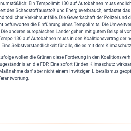
 unumstößlich: Ein Tempolimit 130 auf Autobahnen muss endlich
iert den Schadstoffausstoß und Energieverbrauch, entlastet das 
nd tödlicher Verkehrsunfälle. Die Gewerkschaft der Polizei und 
befürworten die Einführung eines Tempolimits. Die Umweltver
. Die anderen europäischen Länder gehen mit gutem Beispiel vo
 Tempo 130 auf Autobahnen muss in den Koalitionsvertrag der 
Eine Selbstverständlichkeit für alle, die es mit dem Klimaschut
zufolge wollen die Grünen diese Forderung in den Koalitionsver
ugeständnis an die FDP. Eine sofort für den Klimaschutz wirks
Maßnahme darf aber nicht einem irrwitzigen Liberalismus geopf
Verantwortung.