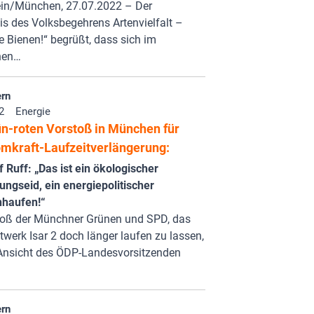
tein/München, 27.07.2022 – Der
is des Volksbegehrens Artenvielfalt –
ie Bienen!“ begrüßt, dass sich im
hen…
rn
2
Energie
n-roten Vorstoß in München für
omkraft-Laufzeitverlängerung:
Ruff: „Das ist ein ökologischer
ngseid, ein energiepolitischer
haufen!“
toß der Münchner Grünen und SPD, das
werk Isar 2 doch länger laufen zu lassen,
 Ansicht des ÖDP-Landesvorsitzenden
rn