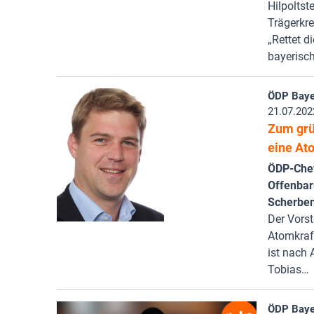
Hilpolts
Trägerkre
„Rettet d
bayerisc
ÖDP Baye
21.07.202
Zum grü
eine At
ÖDP-Chef 
Offenbaru
Scherben
Der Vors
Atomkraft
ist nach
Tobias…
ÖDP Baye