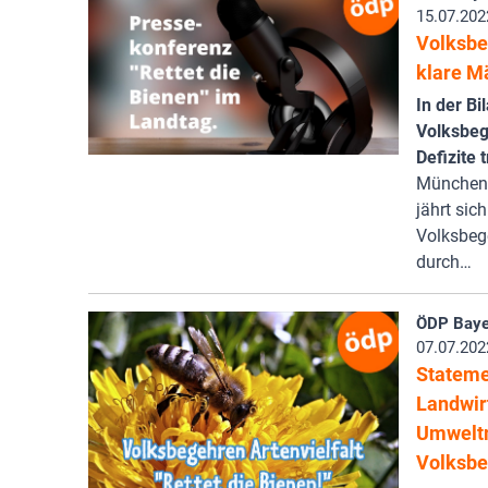
15.07.202
Volksbe
klare Mä
In der Bi
Volksbeg
Defizite 
München/H
jährt sic
Volksbege
durch…
ÖDP Baye
07.07.202
Stateme
Landwir
Umweltm
Volksbe