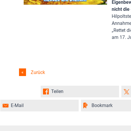
Eigenbewe
nicht die
Hilpolts
Annahme 
„Rettet d
am 17. J
Zurück
Teilen
E-Mail
Bookmark