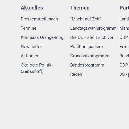
Aktuelles
Themen
Par
Pressemitteilungen
"Macht auf Zeit"
Land
Termine
Landtagswahlprogramm
Mand
Kompass Orange-Blog
Die ÖDP stellt sich vor
ÖDP 
Newsletter
Positionspapiere
Erfo
Aktionen
Grundsatzprogramm
Bund
Ökologie Politik
Bundesprogramm
ÖDP 
(Zeitschrift)
Reden
JÖ -