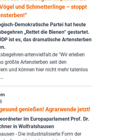
 Vögel und Schmetterlinge – stoppt
ensterben!“
ogisch-Demokratische Partei hat heute
begehren „Rettet die Bienen“ gestartet.
ÖDP ist es, das dramatische Artensterben
en.
begehren-artenvielfalt.de "Wir erleben
as größte Artensterben seit den
ern und können hier nicht mehr tatenlos
,…
rn
8
 gesund genießen! Agrarwende jetzt!
ordneter im Europaparlament Prof. Dr.
chner in Wolfratshausen
ausen - Die industrialisierte Form der