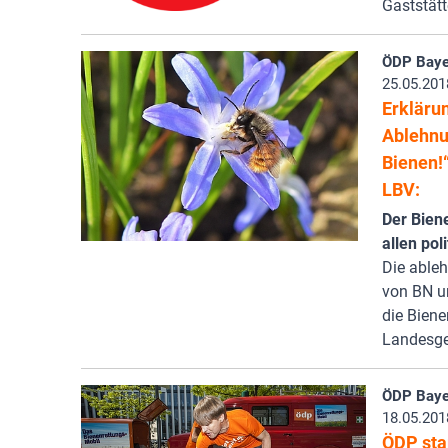
Gaststätt
ÖDP Baye
25.05.201
Erkläru
Ablehnu
Bienen!
LBV:
Der Bien
allen po
Die able
von BN u
die Bienen
Landesg
ÖDP Baye
18.05.201
ÖDP sta