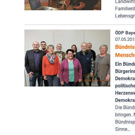
Landwirts
Familienb
Lebensg
ÖDP Baye
07.05.201
Bündnis
Mensch
Ein Bünd
Bürgerinn
Demokrat
politisch
Herzens
Demokrat
Die Bünd
bringen. 
Bündnisp
Sinne…