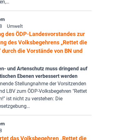
en,…
rn
8
Umwelt
ng des ÖDP-Landesvorstandes zur
ng des Volksbegehrens „Rettet die
“ durch die Vorstände von BN und
en- und Artenschutz muss dringend auf
litischen Ebenen verbessert werden
hnende Stellungnahme der Vorsitzenden
nd LBV zum ÖDP-Volksbegehren "Rettet
!" ist nicht zu verstehen: Die
esetzgebung…
rn
8
rtet das Volksbegehren „Rettet die