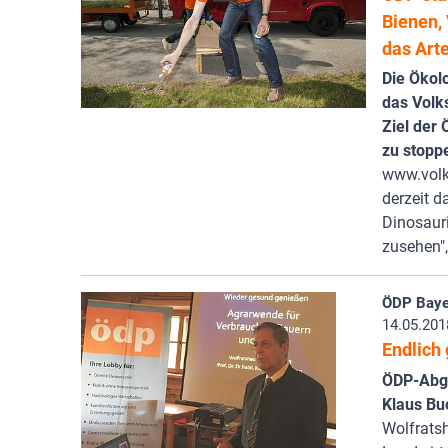
Bienen,
das Art
Die Ökol
das Volks
Ziel der 
zu stopp
www.volks
derzeit d
Dinosauri
zusehen"
ÖDP Baye
14.05.201
Endlich
ÖDP-Abge
Klaus Bu
Wolfratsh