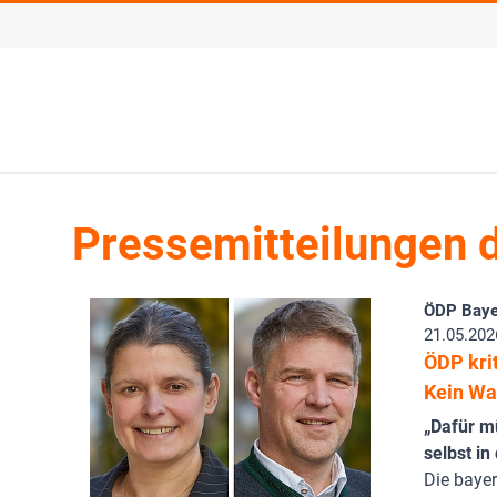
Pressemitteilungen 
ÖDP Baye
21.05.202
ÖDP kri
Kein Wa
„Dafür mü
selbst i
Die bayer