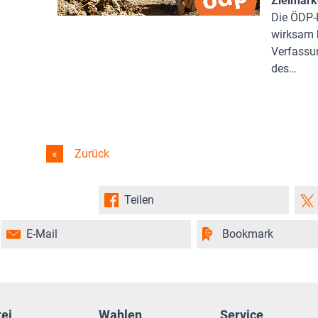
Zielmarke
Die ÖDP-P
wirksam b
Verfassu
des…
Zurück
Teilen
E-Mail
Bookmark
tei
Wahlen
Service