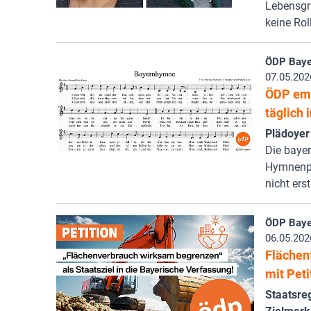
Lebensgr
keine Rol
ÖDP Baye
07.05.202
ÖDP emp
täglich 
Plädoyer
Die bayer
Hymnenpfl
nicht ers
ÖDP Baye
06.05.202
Flächenf
mit Peti
Staatsre