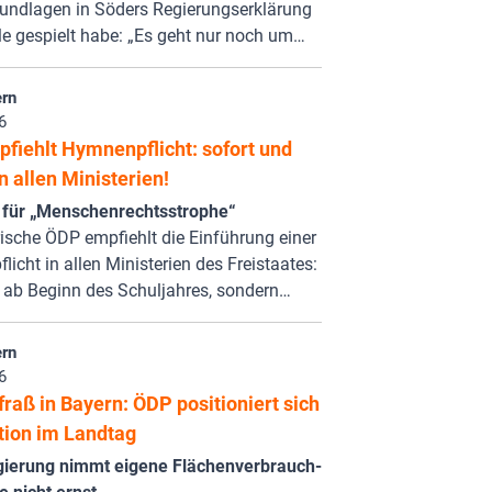
undlagen in Söders Regierungserklärung
le gespielt habe: „Es geht nur noch um…
rn
6
fiehlt Hymnenpflicht: sofort und
in allen Ministerien!
 für „Menschenrechtsstrophe“
ische ÖDP empfiehlt die Einführung einer
icht in allen Ministerien des Freistaates:
t ab Beginn des Schuljahres, sondern…
rn
6
raß in Bayern: ÖDP positioniert sich
tion im Landtag
gierung nimmt eigene Flächenverbrauch-